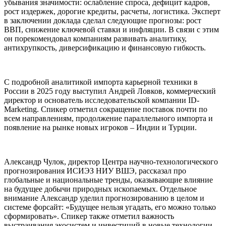
убывания значимости: ослабление спроса, дефицит кадров,
рост издержек, дорогие кредиты, расчеты, логистика. Эксперт
в заключении доклада сделал следующие прогнозы: рост
ВВП, снижение ключевой ставки и инфляции. В связи с этим
он порекомендовал компаниям развивать аналитику,
антихрупкость, диверсификацию и финансовую гибкость.
С подробной аналитикой импорта карьерной техники в
России в 2025 году выступил Андрей Ловков, коммерческий
директор и основатель исследовательской компании ID-
Marketing. Спикер отметил сокращение поставок почти по
всем направлениям, продолжение параллельного импорта и
появление на рынке новых игроков – Индии и Турции.
Александр Чулок, директор Центра научно-технологического
прогнозирования ИСИЭЗ НИУ ВШЭ, рассказал про
глобальные и национальные тренды, оказывающие влияние
на будущее добычи природных ископаемых. Отдельное
внимание Александр уделил прогнозированию в целом и
системе форсайт: «Будущее нельзя угадать, его можно только
сформировать». Спикер также отметил важность
выстраивания экосистем и инвестиций в новые технологии.